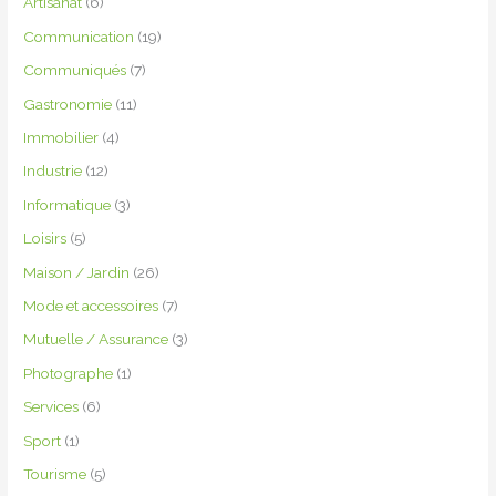
Artisanat
(6)
c
Communication
(19)
h
e
Communiqués
(7)
r
Gastronomie
(11)
Immobilier
(4)
:
Industrie
(12)
Informatique
(3)
Loisirs
(5)
Maison / Jardin
(26)
Mode et accessoires
(7)
Mutuelle / Assurance
(3)
Photographe
(1)
Services
(6)
Sport
(1)
Tourisme
(5)